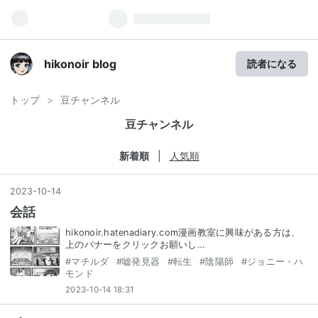
hikonoir blog
読者になる
トップ
>
豆チャンネル
豆チャンネル
新着順
人気順
2023
-
10
-
14
会話
hikonoir.hatenadiary.com漫画教室に興味がある方は、
上のバナーをクリックお願いし…
#
マチルダ
#
嘘発見器
#
転生
#
陰陽師
#
ジョニー・ハ
モンド
2023-10-14 18:31